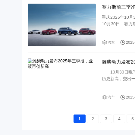
纳芯微将香港定位
赛力斯前三季净利
重庆2025年10月
10月30日，赛力
元，归属于上市公
汽车累
汽车
2025
潍柴动力发布2
10月30日晚间，潍
历史新高，交出
1705.7亿元，同
汽车
2025
1
2
3
4
5