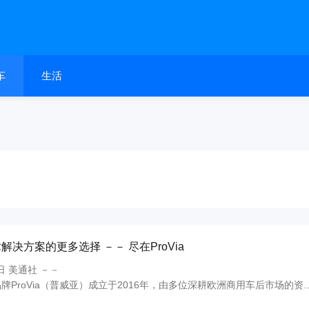
车
生活
决方案的更多选择 －－ 尽在ProVia
2日 美通社 －－
牌ProVia（普威亚）成立于2016年，由多位深耕欧洲商用车后市场的资
是采埃孚售后全球商用车业务体系中的重要第二品牌战略。依托采埃孚在