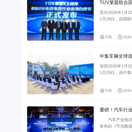
TÜV莱茵联合
宜兴2026年1月3
1月28日，由国
茵”）与上海国缆
（简称“上缆所”
汽车
2026
中集车辆全球首
深圳2026年1月2
1月29日，由中
301039.S
（以下简称“崇左
汽车
2026
重磅！汽车行
汽车产业电动化
发布的《可信数据空