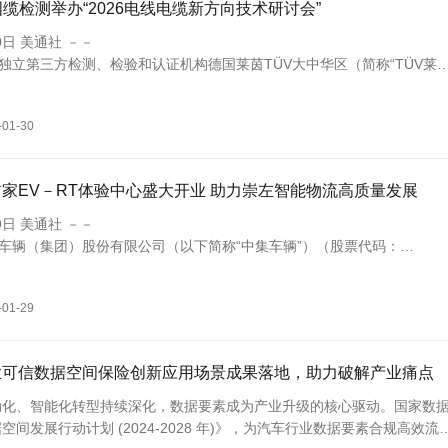
国缆检测举办“2026电线电缆新方向技术研讨会”
0日 美通社 －－
际独立第三方检测、检验和认证机构德国莱茵TÜV大中华区（简称“TÜV莱
检测股份有限公司（简称“国缆检测”）联合主办、上海电缆研究所有限公
）和上海
-01-30
家EV－RT体验中心盛大开业 助力崇左智能物流高质量发展
9日 美通社 －－
集车辆（集团）股份有限公司（以下简称“中集车辆”）（股票代码：
Z）、陕西重型汽车有限公司（以下简称“陕重汽”）和崇左市城建物流有限责任公
城建物流
-01-29
业可信数据空间保险创新应用场景成果落地，助力破解产业痛点
、智能化转型持续深化，数据要素成为产业升级的核心驱动。国家数
间发展行动计划 (2024-2028 年)》，为汽车行业数据要素合规高效流