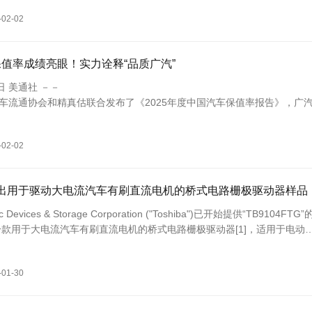
力、质量体
-02-02
值率成绩亮眼！实力诠释“品质广汽”
2日 美通社 －－
汽车流通协会和精真估联合发布了《2025年度中国汽车保值率报告》，广
广汽传祺表现亮眼，传祺M8、传祺GS8分别荣获各细分领域保值率第一
质广汽”
-02-02
宣布推出用于驱动大电流汽车有刷直流电机的桥式电路栅极驱动器样品
nic Devices & Storage Corporation ("Toshiba")已开始提供“TB9104FTG”
款用于大电流汽车有刷直流电机的桥式电路栅极驱动器[1]，适用于电动
动座椅等车身系统应...
-01-30