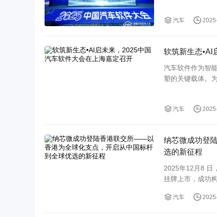
提供了清晰政策
汽车
2025
中...
软筑新生态•A
汽车软件作为智
塑的关键载体。为
生态•AI启未来”为
汽车
2025
纳芯微成功登
选的新征程
2025年12月8 
挂牌上市，成功构
汽车
2025