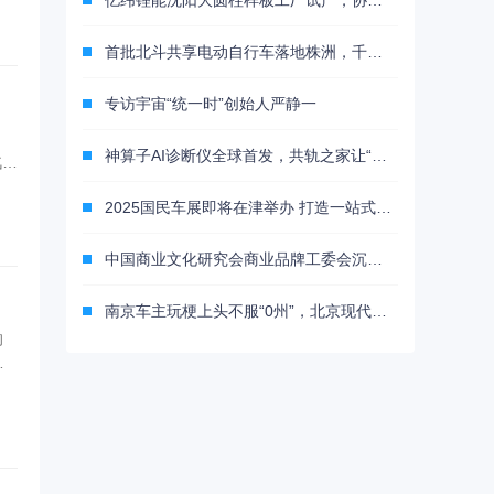
亿纬锂能沈阳大圆柱样板工厂试产，协同宝马新世代车型量产准备
首批北斗共享电动自行车落地株洲，千寻位置打造城市低碳智慧出行新标杆
专访宇宙“统一时”创始人严静一
神算子AI诊断仪全球首发，共轨之家让“修车不求人”成为现实！
汽集
，
2025国民车展即将在津举办 打造一站式汽车供应链采购平台
中国商业文化研究会商业品牌工委会沉香品牌发展办公室授牌仪式暨工作推进会顺利召开
南京车主玩梗上头不服“0州”，北京现代车队街头“野性”应援！
的
背