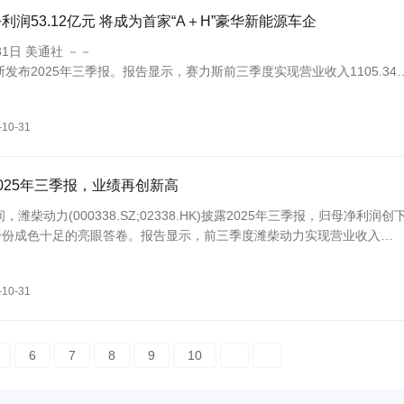
为海外总部，以此作为面向世界的...
润53.12亿元 将成为首家“A＋H”豪华新能源车企
31日 美通社 －－
斯发布2025年三季报。报告显示，赛力斯前三季度实现营业收入1105.34
司股东的净利润53.12亿元，同比增长31.56％；今年1－9月赛力斯新能
-10-31
025年三季报，业绩再创新高
柴动力(000338.SZ;02338.HK)披露2025年三季报，归母净利润创
一份成色十足的亮眼答卷。报告显示，前三季度潍柴动力实现营业收入
比增长5.3%;归母净利润88.8亿元，同...
-10-31
6
7
8
9
10