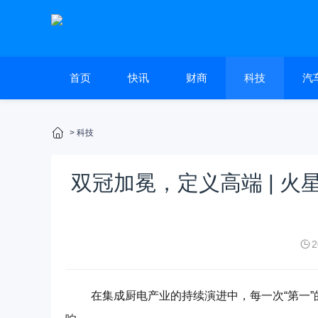
首页
快讯
财商
科技
汽
>
科技
双冠加冕，定义高端 | 
2
在集成厨电产业的持续演进中，每一次“第一”