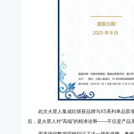
此次火星人集成灶斩获品牌与X5系列单品双项
后，是火星人对“高端”的精准诠释——不仅是产
而市场端数据同样印证了这一领先优势。奥维云网罗