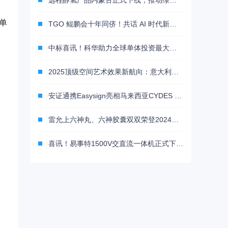
远程醇氢产品内蒙古正式下线，推动绿色交通高质量转型
单
TGO 鲲鹏会十年同侪！共话 AI 时代新机遇丨GTLC 北京站圆满落幕
中标喜讯！科华助力全球单体投资最大煤化工项目再立新标杆
2025顶级空间艺术效果新航向：意大利瑞加以材料叠搭重塑墙面美学
安证通携Easysign亮相马来西亚CYDES 2025，展现电子签实力
雷允上六神丸、六神胶囊双双荣登2024咽喉中成药品牌TOP20榜单 百年经典再证市场价值
喜讯！易事特1500V交直流一体机正式下线，储能出海再添新砝码