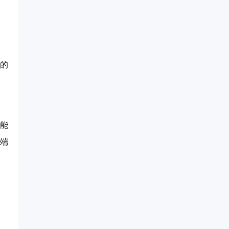
的
能
高端