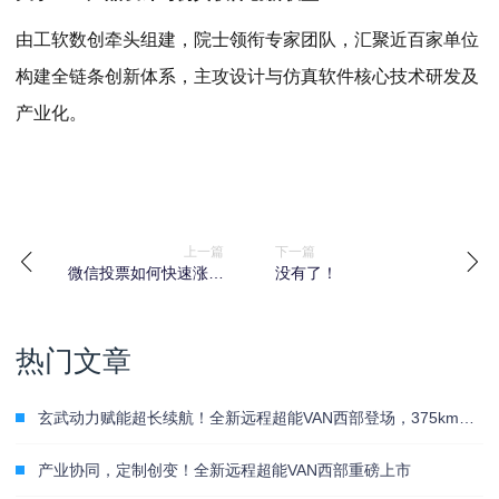
由工软数创牵头组建，院士领衔专家团队，汇聚近百家单位
构建全链条创新体系，主攻设计与仿真软件核心技术研发及
产业化。
上一篇
下一篇
微信投票如何快速涨票
没有了！
数？微信投票快速拉票
1000票的方法？又该如
何寻找真正靠谱的投票
热门文章
服务团队或公司呢？
玄武动力赋能超长续航！全新远程超能VAN西部登场，375km定义城配物流新标杆
产业协同，定制创变！全新远程超能VAN西部重磅上市