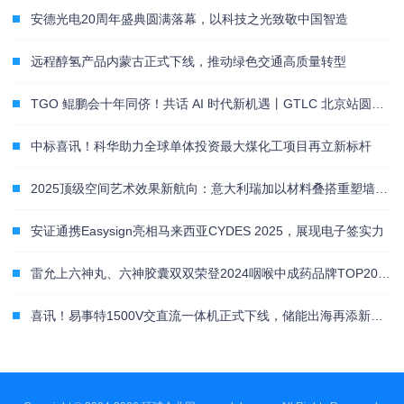
安德光电20周年盛典圆满落幕，以科技之光致敬中国智造
远程醇氢产品内蒙古正式下线，推动绿色交通高质量转型
TGO 鲲鹏会十年同侪！共话 AI 时代新机遇丨GTLC 北京站圆满落幕
中标喜讯！科华助力全球单体投资最大煤化工项目再立新标杆
2025顶级空间艺术效果新航向：意大利瑞加以材料叠搭重塑墙面美学
安证通携Easysign亮相马来西亚CYDES 2025，展现电子签实力
雷允上六神丸、六神胶囊双双荣登2024咽喉中成药品牌TOP20榜单 百年经典再证市场价值
喜讯！易事特1500V交直流一体机正式下线，储能出海再添新砝码