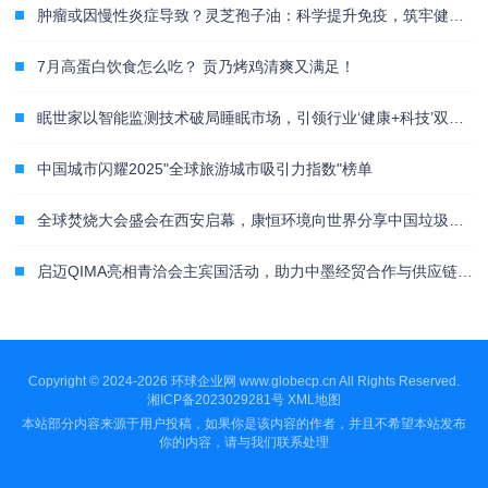
肿瘤或因慢性炎症导致？灵芝孢子油：科学提升免疫，筑牢健康屏障
7月高蛋白饮食怎么吃？ 贡乃烤鸡清爽又满足！
眠世家以智能监测技术破局睡眠市场，引领行业‘健康+科技’双升级
中国城市闪耀2025"全球旅游城市吸引力指数"榜单
全球焚烧大会盛会在西安启幕，康恒环境向世界分享中国垃圾焚烧最佳实践
启迈QIMA亮相青洽会主宾国活动，助力中墨经贸合作与供应链合规
Copyright © 2024-2026 环球企业网 www.globecp.cn All Rights Reserved.
湘ICP备2023029281号
XML地图
本站部分内容来源于用户投稿，如果你是该内容的作者，并且不希望本站发布
你的内容，请与我们联系处理