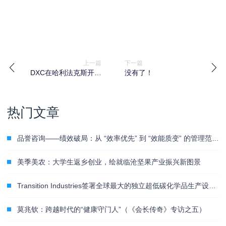
上一篇
下一篇
DXC在哈利法克斯开设
没有了！
新创新中心
热门文章
品誉咨询——绩效破局：从 “效率优先” 到 “效能质变” 的管理范式革新
美季美农：大学生返乡创业，绘就临沧坚果产业振兴新图景
Transition Industries签署全球最大的独立超低碳化学品生产设施Pacifico Mexinol项目战略协议
莫兆钦：跨越时代的“健康守门人”（《会长传奇》专访之五）