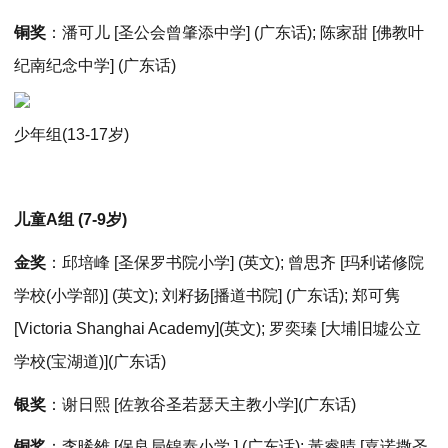
铜奖
：潘可儿 [圣公会曾肇添中学] (广东话); 陈家甜 [佛教叶
纪南纪念中学] (广东话)
少年组(13-17岁)
儿童A组 (7-9岁)
金奖
：邱培峰 [圣保罗书院小学] (英文); 曾思齐 [玛利诺修院
学校(小学部)] (英文); 刘籽扬[播道书院] (广东话); 郑可隽
[Victoria Shanghai Academy](英文); 罗奕瑧 [大埔旧墟公立
学校(宝湖道)](广东话)
银奖
：谢日熙 [佐敦谷圣若瑟天主教小学](广东话)
铜奖
：李晞雒 [保良局锦泰小学 ] (广东话); 黃睿晴 [嘉诺撒圣