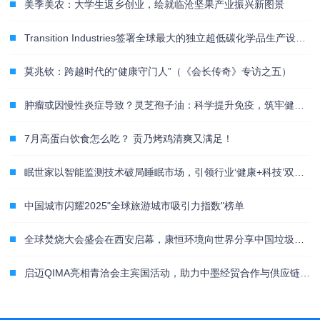
美季美农：大学生返乡创业，绘就临沧坚果产业振兴新图景
Transition Industries签署全球最大的独立超低碳化学品生产设施Pacifico Mexinol项目战略协议
莫兆钦：跨越时代的“健康守门人”（《会长传奇》专访之五）
肿瘤或因慢性炎症导致？灵芝孢子油：科学提升免疫，筑牢健康屏障
7月高蛋白饮食怎么吃？ 贡乃烤鸡清爽又满足！
眠世家以智能监测技术破局睡眠市场，引领行业‘健康+科技’双升级
中国城市闪耀2025"全球旅游城市吸引力指数"榜单
全球焚烧大会盛会在西安启幕，康恒环境向世界分享中国垃圾焚烧最佳实践
启迈QIMA亮相青洽会主宾国活动，助力中墨经贸合作与供应链合规