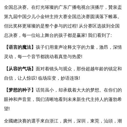
全国总决赛。在灯光璀璨的广东广播电视台演播厅，贊泉盃
第九屆中国少儿小金钟主持大赛全国总决赛圆满落下帷幕。
但比奖杯更璀璨的是整个参与的过程! 从分赛区选拔到全国
总决赛，每一位站上舞台的孩子都是赢家! 我们看到了:
【语言的魔法】
孩子们用童声诠释文字的力量，激昂，深情
灵动，每一个音节都跳动着真垫与热爱!
【从容的气场】
面对着镜头与观众，那份超越年龄的镇定和
自信，让人惊叹! 临场应变，妙语连珠!
【梦想的种子】
话筒虽小，却承载着大大的梦想。在你们的
眼神和声音里，我们清晰地看到未来新生代主持人的蓬勃希
望!
全國總決賽的選手來自浙江，廣州，深圳，東莞，汕頭，潮