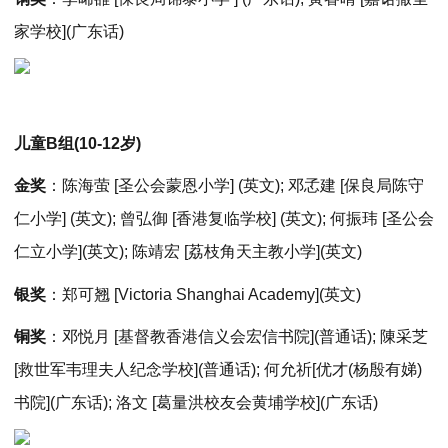
家学校](广东话)
儿童B组(10-12岁)
金奖
：陈海萤 [圣公会蒙恩小学] (英文); 邓孞建 [保良局陈守
仁小学] (英文); 曾弘御 [香港复临学校] (英文); 何振玮 [圣公会
仁立小学](英文); 陈靖宏 [荔枝角天主教小学](英文)
银奖
：郑可翘 [Victoria Shanghai Academy](英文)
铜奖
：邓悦月 [基督教香港信义会宏信书院](普通话); 陳采芝
[救世军韦理夫人纪念学校](普通话); 何允祈[优才(杨殷有娣)
书院](广东话); 洛文 [葛量洪校友会黄埔学校](广东话)