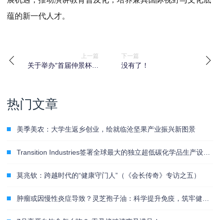
蕴的新一代人才。
上一篇
下一篇
关于举办“首届仲景杯疑
没有了！
难病(癌症类)调理大
赛”的通知
热门文章
美季美农：大学生返乡创业，绘就临沧坚果产业振兴新图景
Transition Industries签署全球最大的独立超低碳化学品生产设施Pacifico Mexinol项目战略协议
莫兆钦：跨越时代的“健康守门人”（《会长传奇》专访之五）
肿瘤或因慢性炎症导致？灵芝孢子油：科学提升免疫，筑牢健康屏障