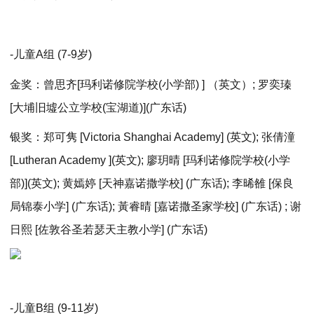
-儿童A组 (7-9岁)
金奖：曾思齐[玛利诺修院学校(小学部) ] （英文）; 罗奕瑧
[大埔旧墟公立学校(宝湖道)](广东话)
银奖：郑可隽 [Victoria Shanghai Academy] (英文); 张倩潼
[Lutheran Academy ](英文); 廖玥晴 [玛利诺修院学校(小学
部)](英文); 黄嫣婷 [天神嘉诺撒学校] (广东话); 李晞雒 [保良
局锦泰小学] (广东话); 黃睿晴 [嘉诺撒圣家学校] (广东话) ; 谢
日熙 [佐敦谷圣若瑟天主教小学] (广东话)
-儿童B组 (9-11岁)