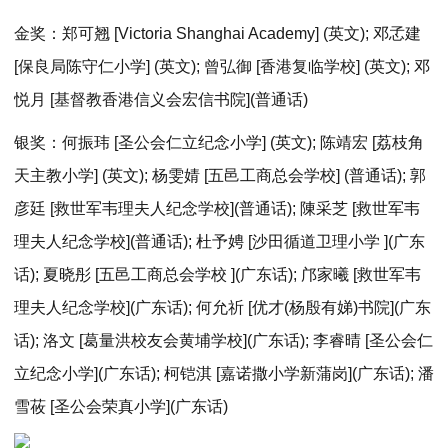
金奖：郑可翘 [Victoria Shanghai Academy] (英文); 邓孞建
[保良局陈守仁小学] (英文); 曾弘御 [香港复临学校] (英文); 邓
悦月 [基督教香港信义会宏信书院](普通话)
银奖：何振玮 [圣公会仁立纪念小学] (英文); 陈靖宏 [荔枝角
天主教小学] (英文); 杨雯婧 [五邑工商总会学校] (普通话); 郭
彦廷 [救世军韦理夫人纪念学校](普通话); 陳采芝 [救世军韦
理夫人纪念学校](普通话); 杜予娉 [沙田循道卫理小学 ](广东
话); 夏晓彤 [五邑工商总会学校 ](广东话); 邝家曦 [救世军韦
理夫人纪念学校](广东话); 何允祈 [优才(杨殷有娣)书院](广东
话); 洛文 [葛量洪校友会黄埔学校](广东话); 李睿晴 [圣公会仁
立纪念小学](广东话); 柯铠淇 [嘉诺撒小学新蒲岗](广东话); 潘
雪莜 [圣公会荣真小学](广东话)